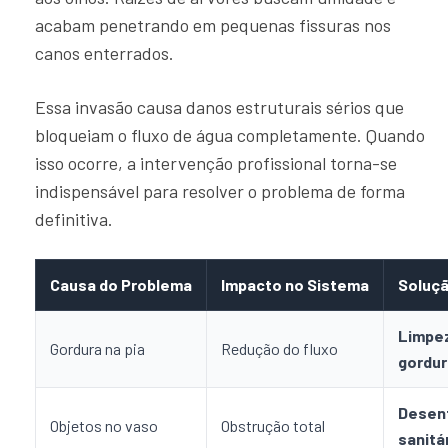
acabam penetrando em pequenas fissuras nos
canos enterrados.
Essa invasão causa danos estruturais sérios que
bloqueiam o fluxo de água completamente. Quando
isso ocorre, a intervenção profissional torna-se
indispensável para resolver o problema de forma
definitiva.
Causa do Problema
Impacto no Sistema
Soluç
Limpez
Gordura na pia
Redução do fluxo
gordur
Desent
Objetos no vaso
Obstrução total
sanitá