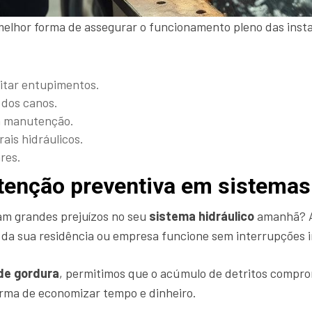
melhor forma de assegurar o funcionamento pleno das inst
vitar entupimentos.
 dos canos.
a manutenção.
ais hidráulicos.
res.
tenção preventiva em sistemas
am grandes prejuízos no seu
sistema hidráulico
amanhã? 
ua da sua residência ou empresa funcione sem interrupções 
 de gordura
, permitimos que o acúmulo de detritos comprom
forma de economizar tempo e dinheiro.