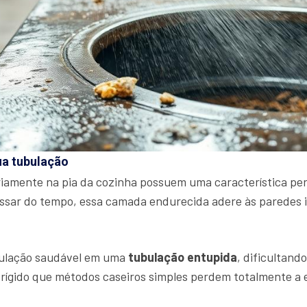
ua tubulação
amente na pia da cozinha possuem uma característica peri
assar do tempo, essa camada endurecida adere às paredes 
bulação saudável em uma
tubulação entupida
, dificultand
 rígido que métodos caseiros simples perdem totalmente a e