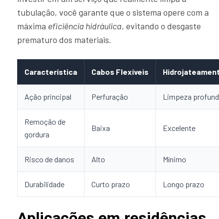
tubulação, você garante que o sistema opere com a
máxima
eficiência hidráulica
, evitando o desgaste
prematuro dos materiais.
Característica
Cabos Flexíveis
Hidrojateamen
Ação principal
Perfuração
Limpeza profun
Remoção de
Baixa
Excelente
gordura
Risco de danos
Alto
Mínimo
Durabilidade
Curto prazo
Longo prazo
Aplicações em residências