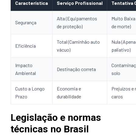
Característica
Serviço Profissional
Tentativa 
Alta (Equipamentos
Muito Baixa
Segurança
de proteção)
de morte)
Total (Caminhão auto
Nula (Apena
Eficiência
vácuo)
paliativo)
Impacto
Contaminaç
Destinação correta
Ambiental
solo
Custo a Longo
Economia e
Prejuízos e
Prazo
durabilidade
caros
Legislação e normas
técnicas no Brasil