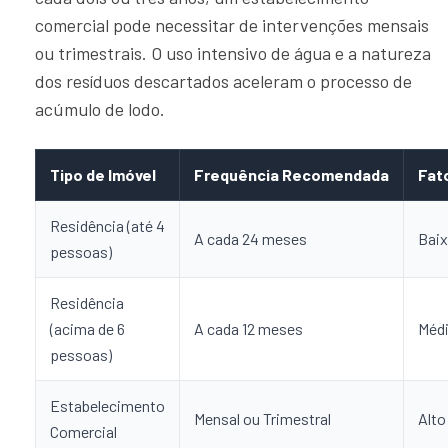
comercial pode necessitar de intervenções mensais
ou trimestrais. O uso intensivo de água e a natureza
dos resíduos descartados aceleram o processo de
acúmulo de lodo.
Tipo de Imóvel
Frequência Recomendada
Fat
Residência (até 4
A cada 24 meses
Bai
pessoas)
Residência
(acima de 6
A cada 12 meses
Méd
pessoas)
Estabelecimento
Mensal ou Trimestral
Alto
Comercial