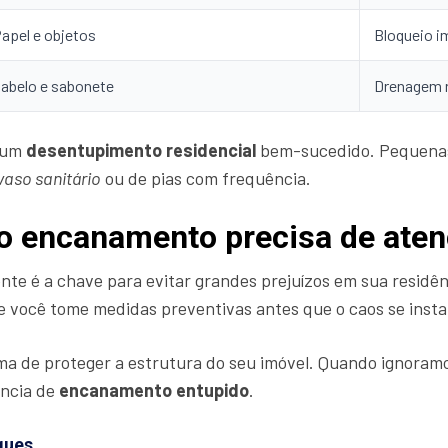
apel e objetos
Bloqueio i
abelo e sabonete
Drenagem 
a um
desentupimento residencial
bem-sucedido. Pequena
aso sanitário
ou de pias com frequência.
e o encanamento precisa de ate
te é a chave para evitar grandes prejuízos em sua residênc
 você tome medidas preventivas antes que o caos se insta
rma de proteger a estrutura do seu imóvel. Quando ignora
ncia de
encanamento entupido
.
ques