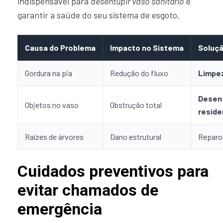
indispensável para
desentupir vaso sanitário
e
garantir a saúde do seu sistema de esgoto.
Causa do Problema
Impacto no Sistema
Soluç
Gordura na pia
Redução do fluxo
Limpe
Desen
Objetos no vaso
Obstrução total
reside
Raízes de árvores
Dano estrutural
Reparo 
Cuidados preventivos para
evitar chamados de
emergência