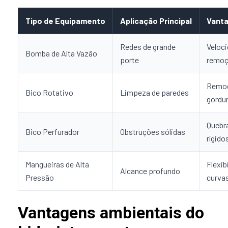
Tipo de Equipamento
Aplicação Principal
Vant
Redes de grande
Veloci
Bomba de Alta Vazão
porte
remo
Remoç
Bico Rotativo
Limpeza de paredes
gordu
Quebra
Bico Perfurador
Obstruções sólidas
rígido
Mangueiras de Alta
Flexib
Alcance profundo
Pressão
curva
Vantagens ambientais do