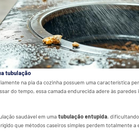
ua tubulação
amente na pia da cozinha possuem uma característica peri
assar do tempo, essa camada endurecida adere às paredes 
bulação saudável em uma
tubulação entupida
, dificultand
 rígido que métodos caseiros simples perdem totalmente a e