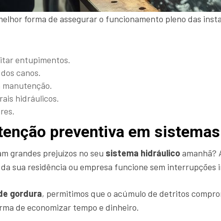
melhor forma de assegurar o funcionamento pleno das inst
vitar entupimentos.
 dos canos.
a manutenção.
ais hidráulicos.
res.
tenção preventiva em sistemas
am grandes prejuízos no seu
sistema hidráulico
amanhã? 
ua da sua residência ou empresa funcione sem interrupções 
 de gordura
, permitimos que o acúmulo de detritos comprom
forma de economizar tempo e dinheiro.