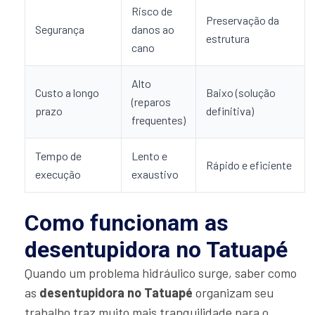
Risco de
Preservação da
Segurança
danos ao
estrutura
cano
Alto
Custo a longo
Baixo (solução
(reparos
prazo
definitiva)
frequentes)
Tempo de
Lento e
Rápido e eficiente
execução
exaustivo
Como funcionam as
desentupidora no Tatuapé
Quando um problema hidráulico surge, saber como
as
desentupidora no Tatuapé
organizam seu
trabalho traz muito mais tranquilidade para o