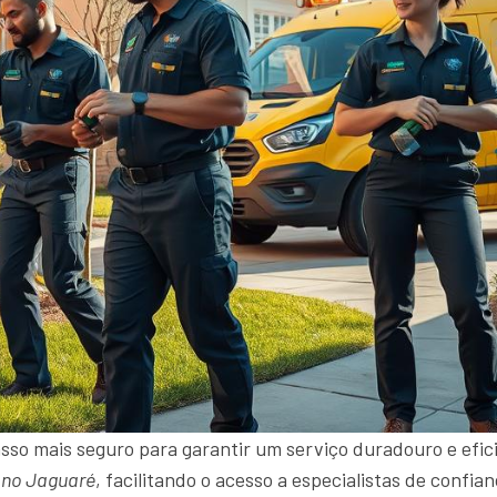
sso mais seguro para garantir um serviço duradouro e efici
 no Jaguaré
, facilitando o acesso a especialistas de confi