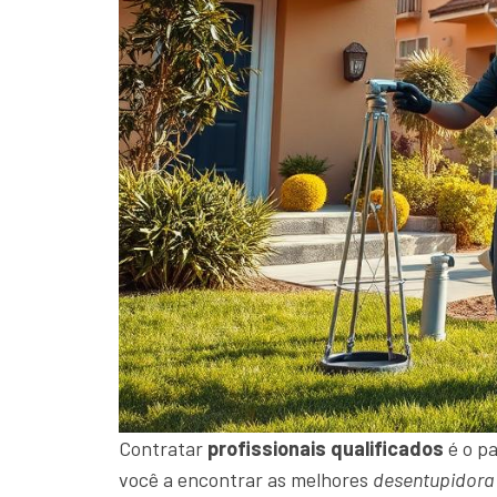
Contratar
profissionais qualificados
é o pa
você a encontrar as melhores
desentupidora