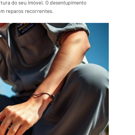
tura do seu imóvel. O
desentupimento
om reparos recorrentes.