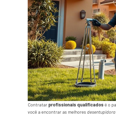
Contratar
profissionais qualificados
é o pa
você a encontrar as melhores
desentupidora