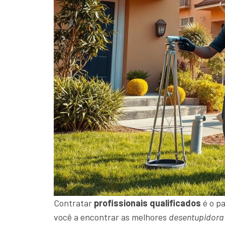
Contratar
profissionais qualificados
é o pa
você a encontrar as melhores
desentupidora 