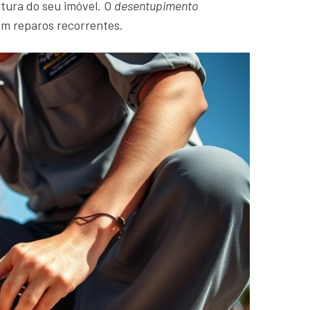
tura do seu imóvel. O
desentupimento
om reparos recorrentes.