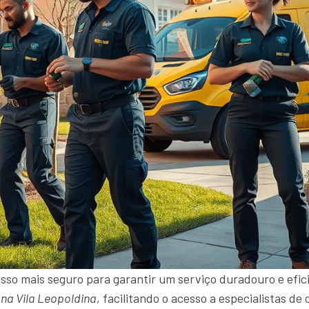
sso mais seguro para garantir um serviço duradouro e efici
na Vila Leopoldina
, facilitando o acesso a especialistas 