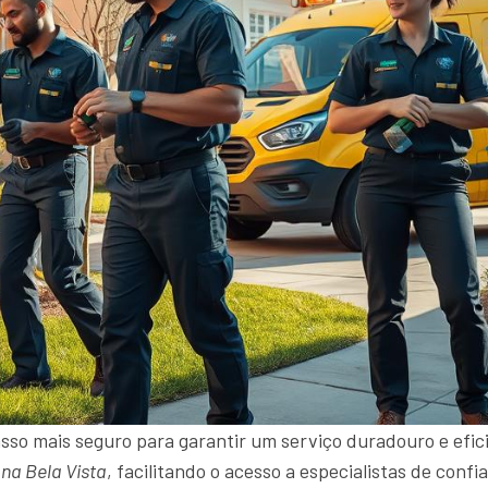
sso mais seguro para garantir um serviço duradouro e efici
na Bela Vista
, facilitando o acesso a especialistas de con