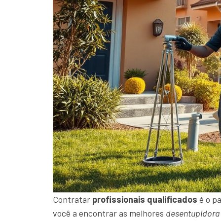
Contratar
profissionais qualificados
é o pa
você a encontrar as melhores
desentupidora 