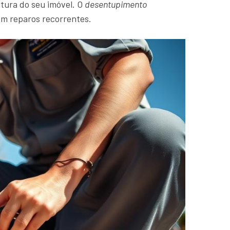
tura do seu imóvel. O
desentupimento
om reparos recorrentes.