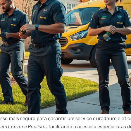
sso mais seguro para garantir um serviço duradouro e efici
 em Lauzane Paulista
, facilitando o acesso a especialista