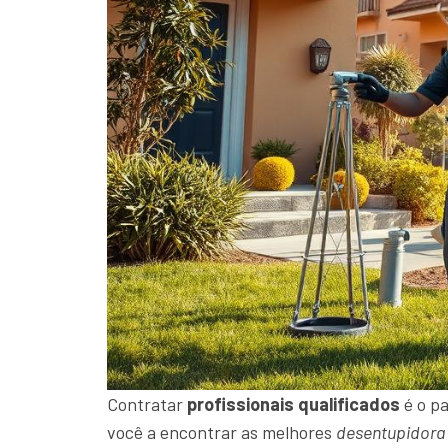
Contratar
profissionais qualificados
é o pa
você a encontrar as melhores
desentupidora