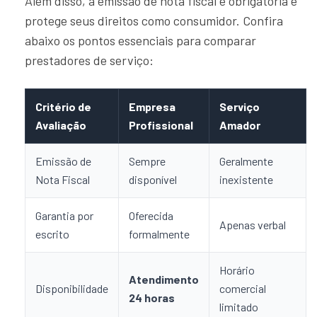
Além disso, a emissão de nota fiscal é obrigatória e
protege seus direitos como consumidor. Confira
abaixo os pontos essenciais para comparar
prestadores de serviço:
Critério de
Empresa
Serviço
Avaliação
Profissional
Amador
Emissão de
Sempre
Geralmente
Nota Fiscal
disponível
inexistente
Garantia por
Oferecida
Apenas verbal
escrito
formalmente
Horário
Atendimento
Disponibilidade
comercial
24 horas
limitado