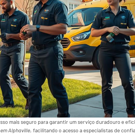
sso mais seguro para garantir um serviço duradouro e efici
em Alphaville
, facilitando o acesso a especialistas de con