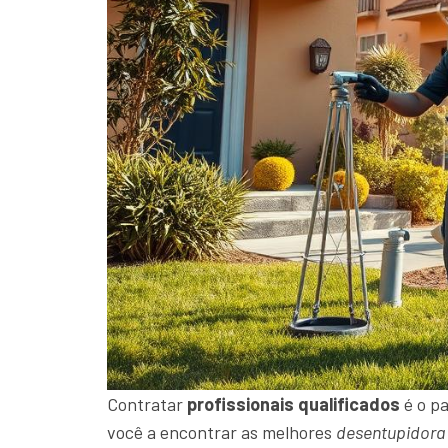
Contratar
profissionais qualificados
é o pa
você a encontrar as melhores
desentupidora 